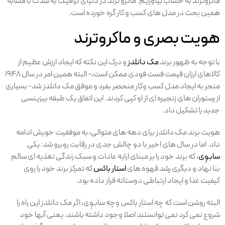
ماکروترند به حساب بیاوریم. ماکرو ترند‌ در دنیای گرافیک به شدت با مشابه
همین بحث در مدل های کسب و کار گره خورده است.
هویت بصری و ماکروترند
با توجه به ظهور برند
مک دانلدز
و درک این نکته که ایجاد ارزش عظیم از
کالاهای ارزان قیمت فست فودی ممکن است،- البته همین امر در سال ۱۹۴۸
منجر به ایجاد مدل کسب وکار منحصر بفرد و موفق مک دانلدز شد- بسیاری
از رستوران های زنجیره ای از او کپی کردند. این اتفاق یک طبقه بیزینسی
جدید را تشکیل داد.
هویت برند مک دانلدز برای دهه های متوالی، به موفقیت خویش ادامه
داد. اما در سال های اخیر با دو چالش جدی در رقابت روبرو شد: یکی
سابـوِی
، که برند خود را بر مبنای ارایه عادات و سبک زندگی تغذیه ای سالم
بنا نهاد و دیگری رشد قهوه های
استار باکس
که تمرکز برند خود را روی
کیفیت غذا و ایجاد ارتباطی دوستانه قرار داده بود.
البته روشن است که چه استار باکس وچه سابـوِی، اگر مک دانلدز این راه را
شروع نمی کرد نمی توانستند اصلا وجود داشته باشند. یعنی آنها خود