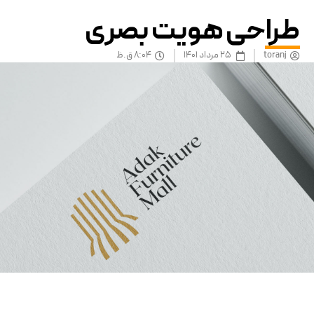
طراحی هویت بصری
toranj
25 مرداد 1401
8:04 ق.ظ