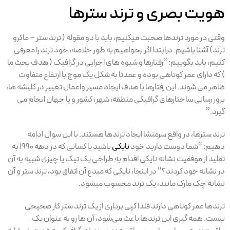
هویت بصری و ترند سترها
وقتی در مورد ترند‌ها صحبت میکنیم، باید با دو مقوله ( ترند ستر – ماکرو
ترند) آشنا باشیم. درابتدا اگر بخواهیم به طور خلاصه، خود ترند را معرفی
کنیم، باید بگوییم: “رفتارها و شیوه های اجرایی در گرافیک ( هدف بحث ما
) که دارای عمر کوتاهی بوده و عمدتا به شکل یک موج با ارتفاع متفاوت
ظاهر می شوند. این رفتارها با هدف ایجاد مسیر واعمال تغییر در کلیشه ها،
بروز رسانی ساختارهای گرافیکی منطقه، شهر، کشور و یا جهان انجام می
گیرد.”
ترند سترها، در واقع سرمنشا ایجاد ترندها هستند. با این سوال ادامه
دهیم: “شما دوست دارید خود
نایکی
باشید یا کسانی که در دهه ۱۹۹۰ به
تقلید از موفقیت نشانه نایکی اقدام به طراحی یک تیک یا چیزی شبیه به آن
در نشانه خود کردند؟” در اینجا، نایکی که مبدع آن اتفاق بود، ترند ستر و آن
نشانه چک مارک مانند، یک ترند محسوب میشود.
ترند‌ها عمر کوتاهی دارند فلذا کپی برداری از یک ترند ستر کار صحیحی
نیست. همه گیری این ترندها باعث می‌شود، آن ها رو به عنوان یک