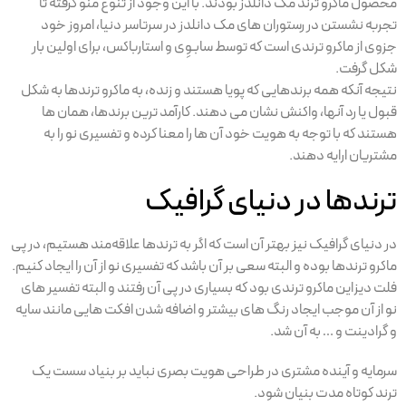
محصول ماکرو ترند مک دانلدز بودند. با این وجود از تنوع منو گرفته تا
تجربه نشستن در رستوران های مک دانلدز در سرتاسر دنیا، امروز خود
جزوی از ماکرو ترندی است که توسط سابـوِی و استارباکس، برای اولین بار
شکل گرفت.
نتیجه آنکه همه برندهایی که پویا هستند و زنده، به ماکرو ترند‌ها به شکل
قبول یا رد آنها، واکنش نشان می دهند. کارآمد ترین برندها، همان ها
هستند که با توجه به هویت خود آن ها را معنا کرده و تفسیری نو را به
مشتریان ارایه دهند.
ترندها در دنیای گرافیک
در دنیای گرافیک نیز بهتر آن است که اگر به ترند‌ها علاقه‌مند هستیم، در پی
ماکرو ترندها بوده و البته سعی بر آن باشد که تفسیری نو از آن را ایجاد کنیم.
فلت دیزاین ماکرو ترندی بود که بسیاری در پی آن رفتند و البته تفسیر های
نو از آن موجب ایجاد رنگ های بیشتر و اضافه شدن افکت هایی مانند سایه
و گرادینت و … به آن شد.
سرمایه و آینده مشتری در طراحی هویت بصری نباید بر بنیاد سست یک
ترند کوتاه مدت بنیان شود.